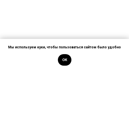
Мы используем
куки
, чтобы пользоваться сайтом было удобно
ОК
Илья Васильев
Заслуженный гид команды
Hill&Chill.
КМС по скалолазанию и
инструктор по горным лыжам.